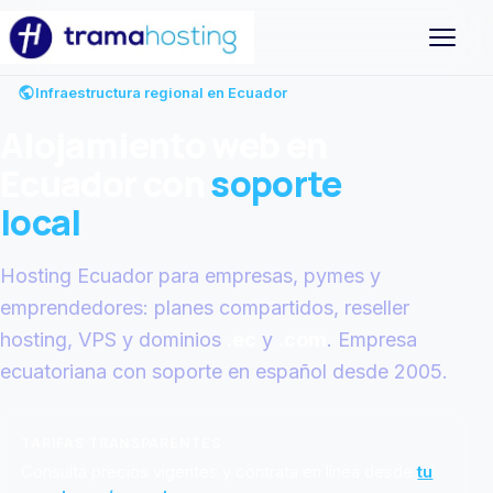
Abrir m
Infraestructura regional en Ecuador
Alojamiento web en
Ecuador con
soporte
local
Hosting Ecuador para empresas, pymes y
emprendedores: planes compartidos, reseller
hosting, VPS y dominios
.ec
y
.com
. Empresa
ecuatoriana con soporte en español desde 2005.
TARIFAS TRANSPARENTES
Consulta precios vigentes y contrata en línea desde
tu