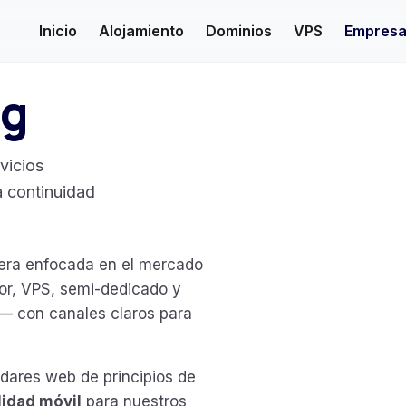
Inicio
Alojamiento
Dominios
VPS
Empres
ng
vicios
la continuidad
era enfocada en el mercado
or, VPS, semi-dedicado y
 — con canales claros para
ándares web de principios de
lidad móvil
para nuestros